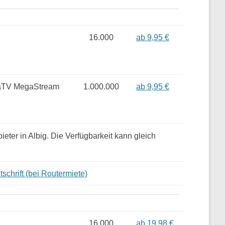
16.000
ab 9,95 €
taTV MegaStream
1.000.000
ab 9,95 €
ieter in Albig. Die Verfügbarkeit kann gleich
schrift (bei Routermiete)
16.000
ab 19,98 €