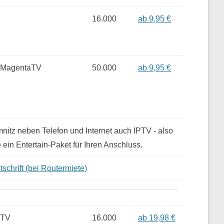
16.000
ab 9,95 €
 MagentaTV
50.000
ab 9,95 €
tz neben Telefon und Internet auch IPTV - also
 ein Entertain-Paket für Ihren Anschluss.
schrift (bei Routermiete)
 TV
16.000
ab 19,98 €