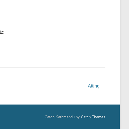
tz:
Atting
→
Catch Kathmandu by
Catch Themes