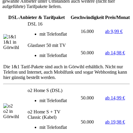
gewählte Anbieter unter Umständen auch weitere (nicht hier
aufgeführte) Tarifpakete liefern.
DSL-Anbieter & Tarifpaket
Geschwindigkeit
Preis/Monat
DSL 16
16.000
ab 9,99 €
mit Telefonflat
1&1 in
Glasfaser 50 mit TV
Görwihl
50.000
ab 14,98 €
mit Telefonflat
Die 1&1 Tarif-Pakete sind auch in Görwihl erhältlich. Nicht nur
Telefon und Internet, auch Mobilfunk und sogar Webhosting kann
hier günstig bestellt werden.
o2 Home S (DSL)
50.000
ab 14,99 €
mit Telefonflat
o2 in
o2 Home S + TV
Görwihl
Classic (Kabel)
50.000
ab 19,98 €
mit Telefonflat