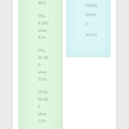
85%
Heils
bron
DSL
6.000:
n
etwa
91560
81%
,
DSL
16.00
0:
etwa
31%
VDSL
50.00
0:
etwa
21%