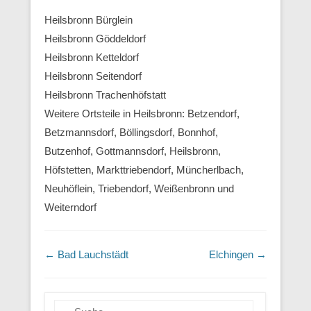
Heilsbronn Bürglein
Heilsbronn Göddeldorf
Heilsbronn Ketteldorf
Heilsbronn Seitendorf
Heilsbronn Trachenhöfstatt
Weitere Ortsteile in Heilsbronn: Betzendorf,
Betzmannsdorf, Böllingsdorf, Bonnhof,
Butzenhof, Gottmannsdorf, Heilsbronn,
Höfstetten, Markttriebendorf, Müncherlbach,
Neuhöflein, Triebendorf, Weißenbronn und
Weiterndorf
Beitragsnavigation
←
Bad Lauchstädt
Elchingen
→
Suchen