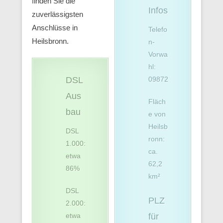
finden Sie die
Infos
zuverlässigsten
Anschlüsse in
Telefo
Heilsbronn.
n-
Vorwa
hl:
DSL
09872
Aus
Fläch
bau
e von
Heilsb
DSL
ronn:
1.000:
ca.
etwa
62,2
86%
km²
DSL
PLZ
2.000:
etwa
für