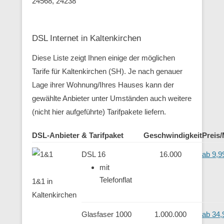
24568, 24238
DSL Internet in Kaltenkirchen
Diese Liste zeigt Ihnen einige der möglichen
Tarife für Kaltenkirchen (SH). Je nach genauer
Lage ihrer Wohnung/Ihres Hauses kann der
gewählte Anbieter unter Umständen auch weitere
(nicht hier aufgeführte) Tarifpakete liefern.
DSL-Anbieter & Tarifpaket
Geschwindigkeit
Preis
DSL 16
16.000
ab 9,9
mit
Telefonflat
1&1 in
Kaltenkirchen
Glasfaser 1000
1.000.000
ab 34,