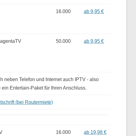
16.000
ab 9,95 €
MagentaTV
50.000
ab 9,95 €
 neben Telefon und Internet auch IPTV - also
 ein Entertain-Paket für Ihren Anschluss.
schrift (bei Routermiete)
V
16.000
ab 19,98 €